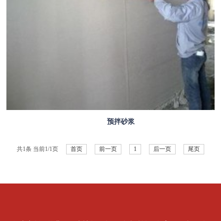
预拌砂浆
共1条 当前1/1页
首页
前一页
1
后一页
尾页