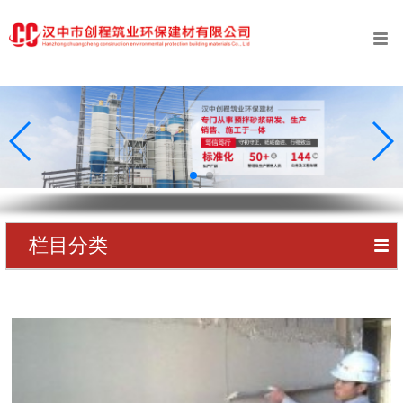
󰀥
首页
公司简介
业务范围
工程案例
新闻中心
栏目分类
󰀥
创程资质
预拌砂浆
专利证书
预拌砂浆
在线留言
预拌砂浆
联系我们
预拌砂浆