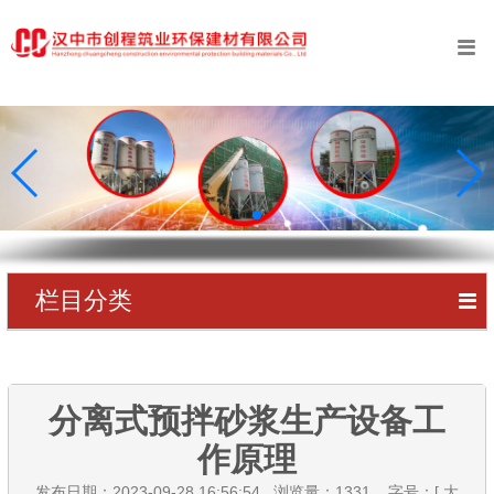
󰀥
首页
公司简介
业务范围
工程案例
新闻中心
栏目分类
󰀥
创程资质
公司动态
专利证书
行业动态
分离式预拌砂浆生产设备工
在线留言
作原理
联系我们
发布日期：2023-09-28 16:56:54 浏览量：
1331
字号：[
大