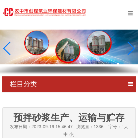
󰀥
首页
公司简介
业务范围
工程案例
新闻中心
栏目分类
󰀥
创程资质
公司动态
专利证书
行业动态
预拌砂浆生产、运输与贮存
在线留言
发布日期：2023-09-19 15:46:47 浏览量：
1336
字号：[
大
联系我们
中
小
]