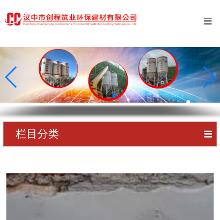
󰀥
首页
公司简介
业务范围
工程案例
新闻中心
栏目分类
󰀥
创程资质
预拌砂浆
专利证书
预拌砂浆
在线留言
预拌砂浆
联系我们
预拌砂浆