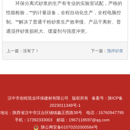
环保分离式砂浆的生产有专业的实验室试配，严格的
性能检验，**的计量设备，全程自动化生产，全程电脑控
制。**解决了普通干粉砂浆生产效率慢、产品干离析、普
通湿拌砂浆损耗大、缓凝剂与强度冲突。
上一篇：没有了！
下一篇：
预拌砂浆
汉中市创程筑业环保建材有限公司 版权所有 备案号：
陕ICP备
2023011348号-1
地址：陕西省汉中市汉台区铺镇鑫正西路38号 电话：15760947795
手机：17392333003 邮箱：1967118597@qq.com
陕公网安备61070202000584号