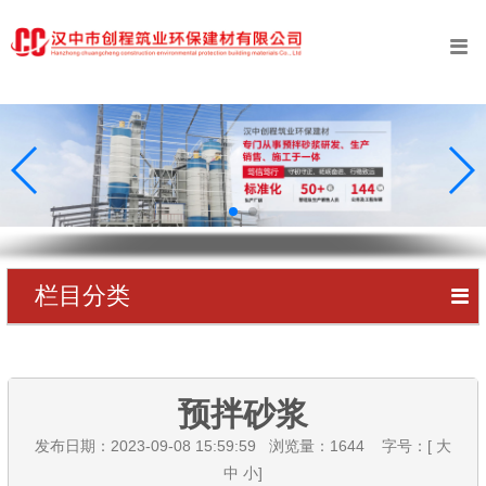
󰀥
首页
公司简介
业务范围
工程案例
新闻中心
栏目分类
󰀥
创程资质
预拌砂浆
专利证书
预拌砂浆
预拌砂浆
在线留言
预拌砂浆
发布日期：2023-09-08 15:59:59 浏览量：
1644
字号：[
大
联系我们
中
小
]
预拌砂浆