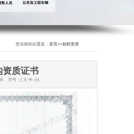
您当前的位置是：
首页
>>
创程资质
构资质证书
35
字号：[
大
中
小
]